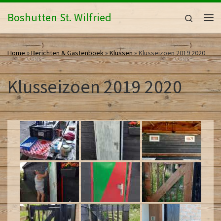
Ga naar inhoud
Boshutten St. Wilfried
Search
Me
Home
»
Berichten & Gastenboek
»
Klussen
»
Klusseizoen 2019 2020
Klusseizoen 2019 2020