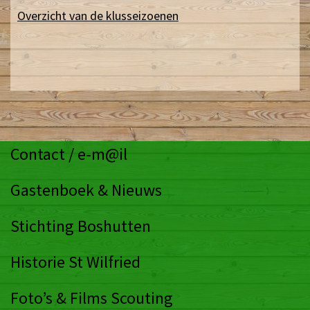
BEKIJK HIER DE UILENKAST
Overzicht Klusseizoenen
NL Doetdag
Snoeidag