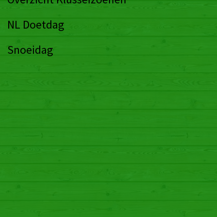
Huren Boshutten
Prijzen
Huurvoorwaarden
Foto’s & Film hutten
Routebeschrijving
Contact / e-m@il
Gastenboek & Nieuws
Stichting Boshutten
Historie St Wilfried
Foto’s & Films Scouting
Overzicht Klusseizoenen