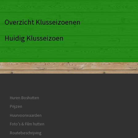
NL Doetdag
Snoeidag
© 2026
Boshutten St. Wilfried
– Alle rechten voorbehouden
|
Privacybeleid & Disclaimer
Aangeboden door
– Ontworpen met de
Megamerel theme