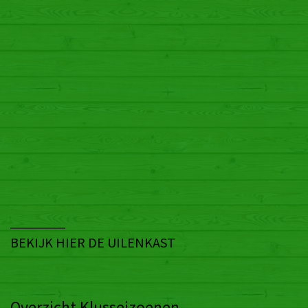
Overzicht Klusseizoenen
Huidig Klusseizoen