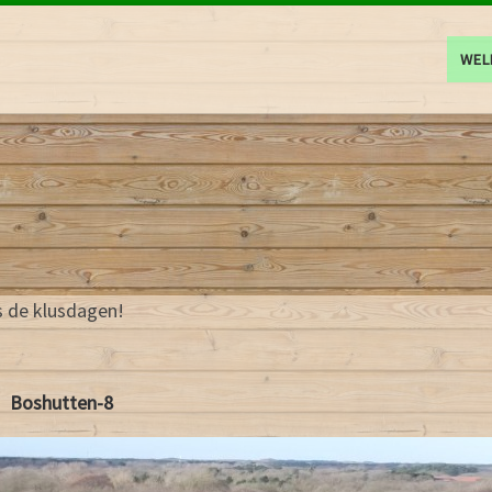
WE
s de klusdagen!
Boshutten-8