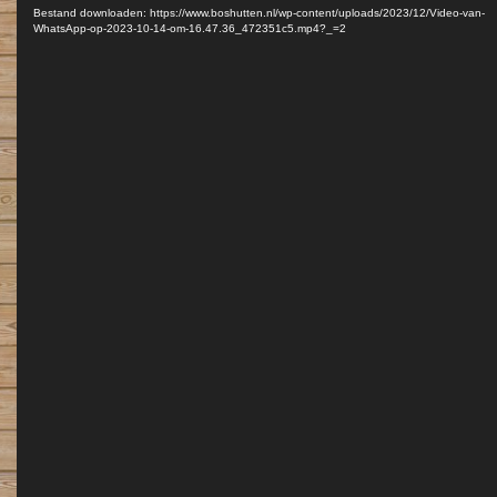
Bestand downloaden: https://www.boshutten.nl/wp-content/uploads/2023/12/Video-van-
WhatsApp-op-2023-10-14-om-16.47.36_472351c5.mp4?_=2