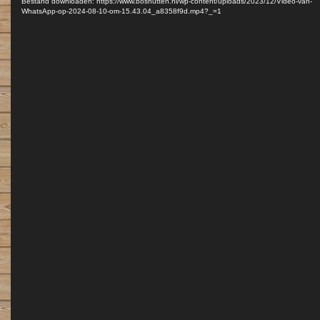
Bestand downloaden: https://www.boshutten.nl/wp-content/uploads/2023/12/Video-van-
WhatsApp-op-2024-08-10-om-15.43.04_a8358f9d.mp4?_=1