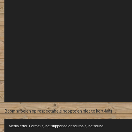
Boom snoeien op respectabele hoogte en niet te kort/laag ….
Videospeler
Media error: Format(s) not supported or source(s) not found