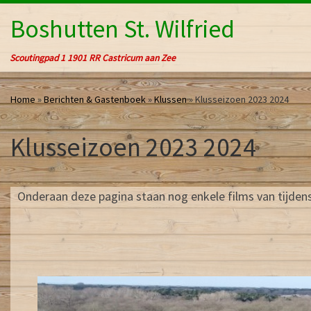
Ga naar inhoud
Boshutten St. Wilfried
Scoutingpad 1 1901 RR Castricum aan Zee
Home
»
Berichten & Gastenboek
»
Klussen
»
Klusseizoen 2023 2024
Klusseizoen 2023 2024
Onderaan deze pagina staan nog enkele films van tijden