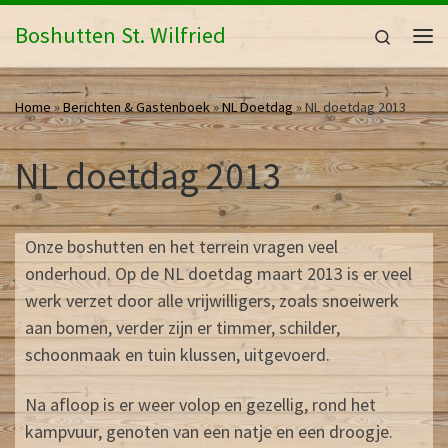
Ga naar inhoud
Boshutten St. Wilfried
Search
Me
Home
»
Berichten & Gastenboek
»
NL Doetdag
»
NL doetdag 2013
NL doetdag 2013
Onze boshutten en het terrein vragen veel
onderhoud. Op de NL doetdag maart 2013 is er veel
werk verzet door alle vrijwilligers, zoals snoeiwerk
aan bomen, verder zijn er timmer, schilder,
schoonmaak en tuin klussen, uitgevoerd.
Na afloop is er weer volop en gezellig, rond het
kampvuur, genoten van een natje en een droogje.