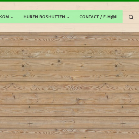
Se
LKOM
HUREN BOSHUTTEN
CONTACT / E-M@IL