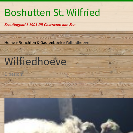
Ga naar inhoud
Boshutten St. Wilfried
Scoutingpad 1 1901 RR Castricum aan Zee
Home
»
Berichten & Gastenboek
»
Wilfiedhoeve
Wilfiedhoeve
1 bericht