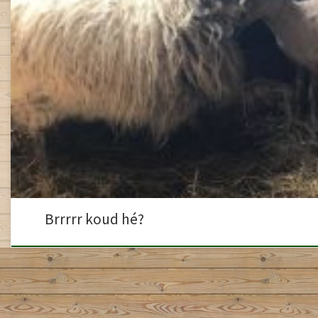
Het lijkt misschien nog niet het geval, maar de zomer komt eraan! Dat b
schapen ook weer uit mag. In de meivakantie zijn onze schaapjes Crois
De dames hadden er in eerste instantie geen zin in, maar zijn nu erg blij
Brrrrr koud hé?