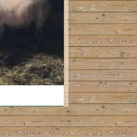
etekent dat de winterjas van de
sant en Wolkje weer geschoren.
 […]